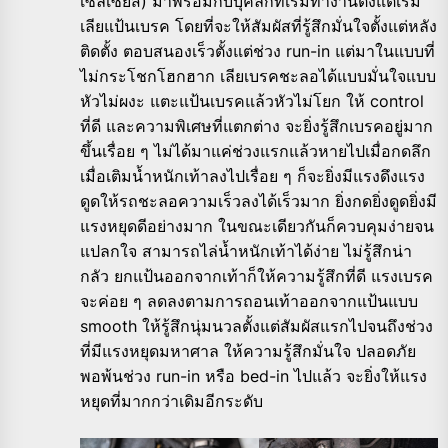
เซลเซียส) มาพร้อมกับบุคลิกที่เริ่มทำงานตั้งแต่เริ่ม
เลียแป้นเบรค โดยที่จะให้สัมผัสที่รู้สึกมั่นใจตั้งแต่หลัง
ติดตั้ง ตอบสนองเร็วตั้งแต่ช่วง run-in แต่มาในแบบที่
ไม่กระโชกโฮกฮาก เลียเบรคชะลอได้แบบมั่นใจแบบ
หัวไม่ผงะ แตะแป้นเบรคแล้วหัวไม่โยก ให้ control
ที่ดี และความพิเศษที่แตกต่าง จะยิ่งรู้สึกเบรคอยู่มาก
ขึ้นเรื่อย ๆ ไม่ได้มาแค่ช่วงแรกแล้วหายไปเมื่อกดลึก
เมื่อเติมน้ำหนักเท้าลงไปเรื่อย ๆ ก็จะยิ่งมีแรงดึงแรง
ดูดให้รถชะลอความเร็วลงได้เร็วมาก ยิ่งกดยิ่งดูดยิ่งมี
แรงหยุดดีอย่างมาก ในขณะเดียวกันก็ควบคุมง่ายจน
แปลกใจ สามารถไล่น้ำหนักเท้าได้ง่าย ไม่รู้สึกน่า
กลัว ยกแป้นออกจากเท้าก็ให้ความรู้สึกที่ดี แรงเบรค
จะค่อย ๆ ลดลงตามการถอนเท้าออกจากแป้นแบบ
smooth ให้รู้สึกนุ่มนวลตั้งแต่สัมผัสแรกไปจนถึงช่วง
ที่มีแรงหยุดมหาศาล ให้ความรู้สึกมั่นใจ ปลอดภัย
พอพ้นช่วง run-in หรือ bed-in ไปแล้ว จะยิ่งให้แรง
หยุดที่มากกว่าเดิมอีกระดับ