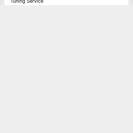
Tuning Service
XGN Performance
ยานยนต์
รีวิว
ส่งเสริมการขาย
อาหาร
เกมส์
เศรษฐกิจ