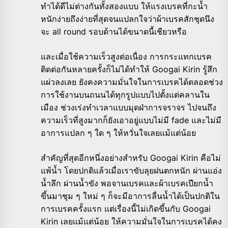
ทำได้ดีไม่ต่างกันทั้งสองแบบ ให้แรงเบรคที่กะน้ำ
หนักง่ายถึงง่ายที่สุดจนแปลกใจว่าผ้าเบรคสักชุดนึง
จะ all round รอบด้านได้ขนาดนี้เชียวหรือ
และเมื่อใช้ความเร็วสูงต่อเนื่อง การกระแทกเบรค
ติดต่อกันหลายครั้งก็ไม่ได้ทำให้ Googai Kirin รู้สึก
แผ่วลงเลย ยังคงความมั่นใจในการเบรคได้ตลอดช่วง
การใช้งานบนถนนได้ทุกรูปแบบไปตั้งแต่คลานใน
เมือง ช่วงเร่งทำเวลาแบบมุดฝ่าการจราจร ไปจนถึง
ความเร็วที่สูงมากก็ยังเอาอยู่แบบไม่มี fade และไม่มี
อาการแปลก ๆ ใด ๆ ให้หวั่นใจเลยแม้แต่น้อย
สำคัญที่สุดอีกหนึ่งอย่างสำหรับ Googai Kirin คือไม่
แพ้น้ำ โดยปกติแล้วเมื่อเราขับลุยฝนตกหนัก ผ่านแอ่ง
น้ำลึก ผ่านน้ำขัง พอจานเบรคและผ้าเบรคเปียกน้ำ
ขึ้นมาชุม ๆ ใหม่ ๆ ก็จะมีอาการลื่นน้ำได้เป็นปกติใน
การเบรคครั้งแรก แต่เรื่องนี้ไม่เกิดขึ้นกับ Googai
Kirin เลยแม้แต่น้อย ให้ความมั่นใจในการเบรคได้คง