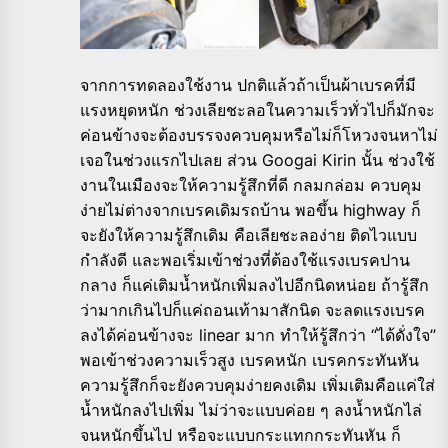
จากการทดลองใช้งาน ปกติแล้วถ้าเป็นผ้าเบรคที่มี
แรงหยุดหนัก ช่วงเลียชะลอในความเร็วทั่วไปก็มักจะ
ค่อนข้างจะต้องบรรจงควบคุมหรือไม่ก็โหวงจนหาไม่
เจอในช่วงแรกไปเลย ส่วน Googai Kirin นั้น ช่วงใช้
งานในเมืองจะให้ความรู้สึกที่ดี กลมกล่อม ควบคุม
ง่ายไม่ต่างจากเบรคเดิมรถบ้าน พอขึ้น highway ก็
จะยังให้ความรู้สึกเดิม คือเลียชะลอง่าย ติดไวแบบ
กำลังดี และพอเริ่มเข้าช่วงที่ต้องใช้แรงเบรคปาน
กลาง ก็แค่เติมน้ำหนักเพิ่มลงไปอีกนิดหน่อย ถ้ารู้สึก
ว่ามากเกินไปก็แค่ถอนเท้ามาสักนิด จะลดแรงเบรค
ลงได้ค่อนข้างจะ linear มาก ทำให้รู้สึกว่า “ได้ดั่งใจ”
พอเข้าช่วงความเร็วสูง เบรคหนัก เบรคกระทันหัน
ความรู้สึกก็จะยังควบคุมง่ายคงเดิม เพิ่มเติมคือแค่ใส่
น้ำหนักลงไปเพิ่ม ไม่ว่าจะแบบค่อย ๆ ลงน้ำหนักไล่
จนหนักขึ้นไป หรือจะแบบกระแทกกระทันหัน ก็