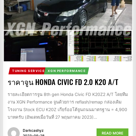
TUNING SERVICE
XGN PERFORMANCE
ราคาจูน HONDA CIVIC FD 2.0 K20 A/T
รายละเอียดการจูน 8th gen Honda Civic FD K20Z2 A/T โดยทีม
งาน XGN Performance จูนด้วยการ reflash/remap กล่องเดิม
โรงงาน Stock ECU K20Z เกียร์ออโต้จูนถนนมาตรฐาน = 4,900
บาทครับ (อัพเดทเมื่อวันที่ 27 พฤษภาคม 2023)...
Darkcashyz
READ MORE
2023-05-28