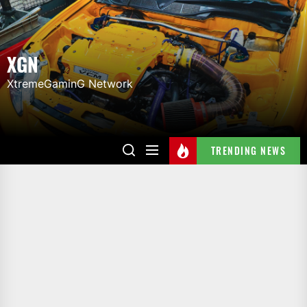
Skip
to
the
XGN
content
XtremeGaminG Network
TRENDING NEWS