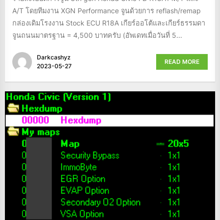
A/T โดยทีมงาน XGN Performance จูนด้วยการ reflash/remap
กล่องเดิมโรงงาน Stock ECU R18A เกียร์ออโต้และเกียร์ธรรมดา
จูนถนนมาตรฐาน = 4,500 บาทครับ (อัพเดทเมื่อวันที่ 5...
Darkcashyz
READ MORE
2023-05-27