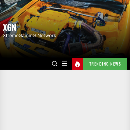
Skip
to
the
XGN
content
XtremeGaminG Network
TRENDING NEWS