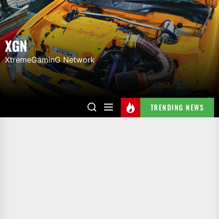
Skip
to
the
XGN
content
XtremeGaminG Network
TRENDING NEWS