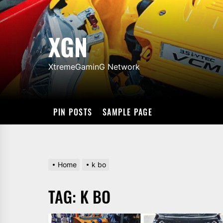
Skip
to
the
XGN
content
XtremeGaminG Network
PIN POSTS
SAMPLE PAGE
Home
k bo
TAG:
K BO