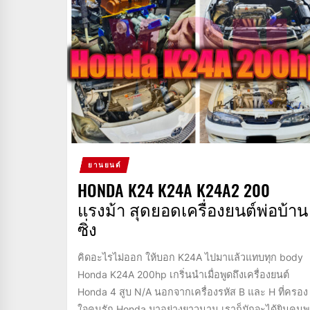
ยานยนต์
HONDA K24 K24A K24A2 200
แรงม้า สุดยอดเครื่องยนต์พ่อบ้าน
ซิ่ง
คิดอะไรไม่ออก ให้บอก K24A ไปมาแล้วแทบทุก body
Honda K24A 200hp เกริ่นนำเมื่อพูดถึงเครื่องยนต์
Honda 4 สูบ N/A นอกจากเครื่องรหัส B และ H ที่ครอง
ใจคนรัก Honda มาอย่างยาวนาน เราก็มักจะได้ยินคนพ