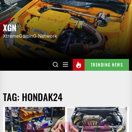
Skip
to
the
XGN
content
XtremeGaminG Network
TRENDING NEWS
TAG:
HONDAK24