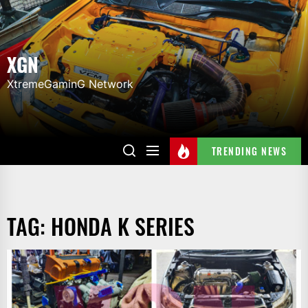
Skip
to
the
XGN
content
XtremeGaminG Network
TRENDING NEWS
TAG:
HONDA K SERIES