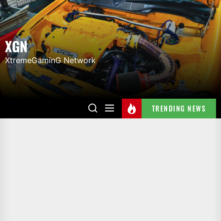
Skip
to
the
XGN
content
XtremeGaminG Network
TRENDING NEWS