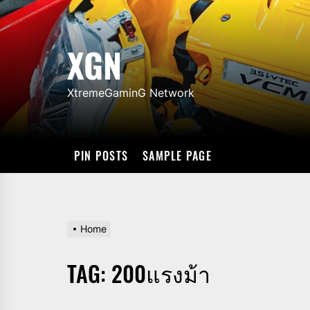
Skip
to
the
XGN
content
XtremeGaminG Network
PIN POSTS
SAMPLE PAGE
Home
TAG:
200แรงม้า